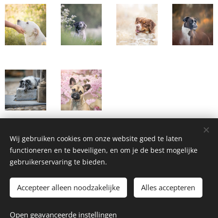
Wij gebruiken cookies om onze website goed te laten
functioneren en te beveiligen, en om je de best mogelijke
gebruikerservaring te bieden.
FAYA FOTOGRAFIE
Accepteer alleen noodzakelijke
Alles accepteren
met een passie voor honden
Mogelijk gemaakt door
Webnode
Cookies
Open geavanceerde instellingen